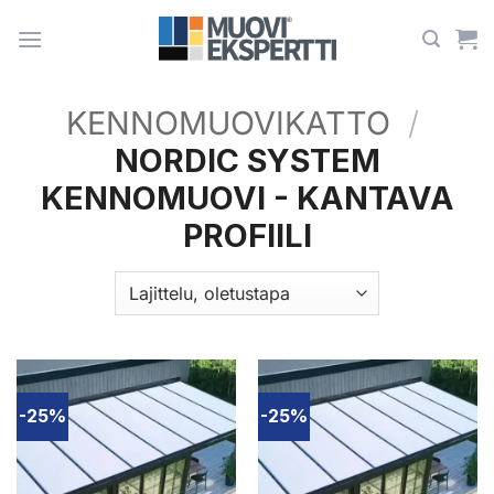
Skip
to
content
KENNOMUOVIKATTO
/
NORDIC SYSTEM
KENNOMUOVI - KANTAVA
PROFIILI
-25%
-25%