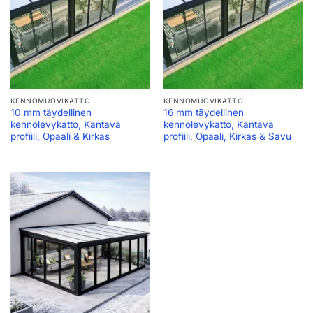
KENNOMUOVIKATTO
KENNOMUOVIKATTO
10 mm täydellinen
16 mm täydellinen
kennolevykatto, Kantava
kennolevykatto, Kantava
profiili, Opaali & Kirkas
profiili, Opaali, Kirkas & Savu