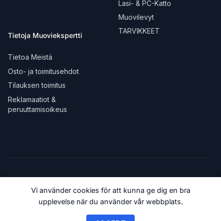
Lasi- & PC-Katto
Muovilevyt
TARVIKKEET
Tietoja Muoviekspertti
Tietoa Meistä
Osto- ja toimitusehdot
Tilauksen toimitus
Reklamaatiot &
peruuttamisoikeus
Vi använder cookies för att kunna ge dig en bra
upplevelse när du använder vår webbplats.
© 2018-2026 Muoviekspertti.fi