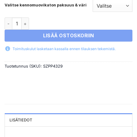
Valitse kennomuovikaton paksuus & väri
Leveys 4330 mm Syvyys 2960 mm määrä
LISÄÄ OSTOSKORIIN
Toimituskulut lasketaan kassalla ennen tilauksen tekemistä.
Tuotetunnus (SKU):
SZPP4329
LISÄTIEDOT