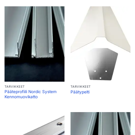
TARVIKKEET
TARVIKKEET
Pääteprofiili Nordic System
Päätypelti
Kennomuovikatto