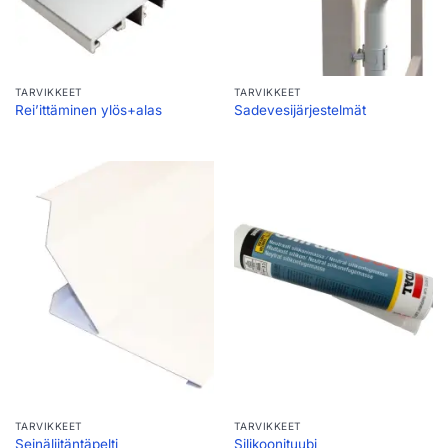
TARVIKKEET
TARVIKKEET
Rei’ittäminen ylös+alas
Sadevesijärjestelmät
TARVIKKEET
TARVIKKEET
Seinäliitäntäpelti
Silikoonituubi