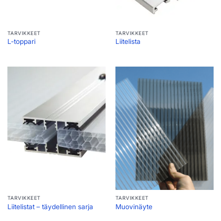
TARVIKKEET
TARVIKKEET
L-toppari
Liitelista
TARVIKKEET
TARVIKKEET
Liitelistat – täydellinen sarja
Muovinäyte