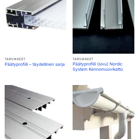
TARVIKKEET
TARVIKKEET
Päätyprofiili (sivu) Nordic
Päätyprofiili – täydellinen sarja
System Kennomuovikatto