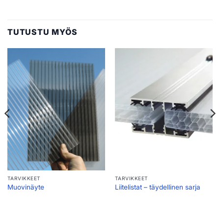
TUTUSTU MYÖS
TARVIKKEET
TARVIKKEET
Muovinäyte
Liitelistat – täydellinen sarja