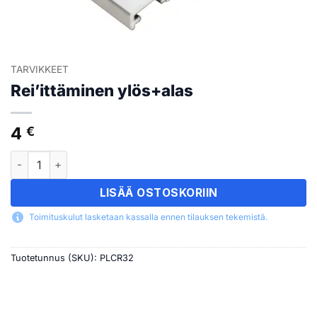
TARVIKKEET
Rei’ittäminen ylös+alas
4
€
Rei'ittäminen ylös+alas määrä
LISÄÄ OSTOSKORIIN
Toimituskulut lasketaan kassalla ennen tilauksen tekemistä.
Tuotetunnus (SKU):
PLCR32