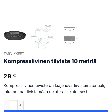
TARVIKKEET
Kompressiivinen tiiviste 10 metriä
28
€
Kompressiivinen tiiviste on laajeneva tiivistemateriaali,
joka auttaa tiivistämään ulkoterassikatoksesi.
Kompressiivinen tiiviste 10 metriä määrä