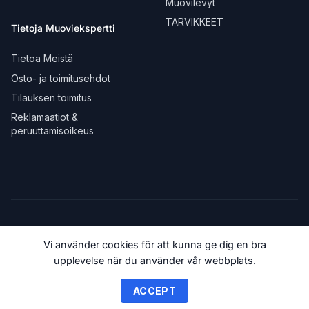
Muovilevyt
TARVIKKEET
Tietoja Muoviekspertti
Tietoa Meistä
Osto- ja toimitusehdot
Tilauksen toimitus
Reklamaatiot &
peruuttamisoikeus
Vi använder cookies för att kunna ge dig en bra
upplevelse när du använder vår webbplats.
© 2018-2026 Muoviekspertti.fi
ACCEPT