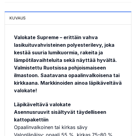
KUVAUS
Valokate Supreme – erittäin vahva
lasikuituvahvisteinen polyesterilevy, joka
kestää suuria lumikuormia, rakeita ja
lämpötilavaihteluita sekä näyttää hyvältä.
Valmistettu Ruotsissa pohjoismaiseen
ilmastoon. Saatavana opaalinvalkoisena tai
kirkkaana. Markkinoiden ainoa läpikäveltävä
valokate!
Läpikäveltävä valokate
Asennusruuvit sisältyvät täydelliseen
kattopakettiin
Opaalinvalkoinen tai kirkas sävy
Valonläpäisy: opaali 55 %, kirkas 75–80 %