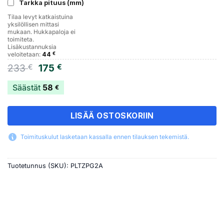
Tarkka pituus (mm)
Tilaa levyt katkaistuina
yksilöllisen mittasi
mukaan. Hukkapaloja ei
toimiteta.
Lisäkustannuksia
veloitetaan:
44
€
Alkuperäinen
Nykyinen
233
175
€
€
hinta
hinta
oli:
on:
Säästät
58
€
233 €.
175 €.
LISÄÄ OSTOSKORIIN
Toimituskulut lasketaan kassalla ennen tilauksen tekemistä.
Tuotetunnus (SKU):
PLTZPG2A