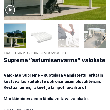
TRAPETSINMUOTOINEN MUOVIKATTO
Supreme ”astumisenvarma” valokate
Valokate Supreme – Ruotsissa valmistettu, erittäin
kestävä lasikuitukate pohjoismaisiin olosuhteisiin.
Kestää lumen, rakeet ja lämpötilavaihtelut.
Markkinoiden ainoa läpikäveltävä valokate.
Opaali tai kirkas