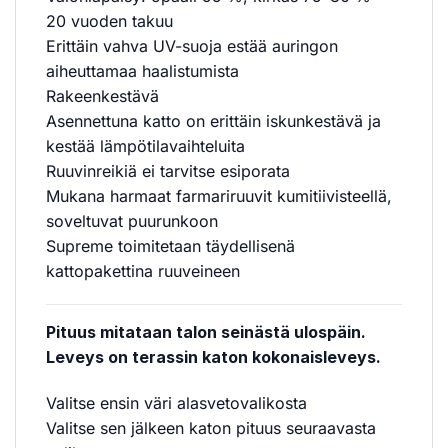
20 vuoden takuu
Erittäin vahva UV-suoja estää auringon
aiheuttamaa haalistumista
Rakeenkestävä
Asennettuna katto on erittäin iskunkestävä ja
kestää lämpötilavaihteluita
Ruuvinreikiä ei tarvitse esiporata
Mukana harmaat farmariruuvit kumitiivisteellä,
soveltuvat puurunkoon
Supreme toimitetaan täydellisenä
kattopakettina ruuveineen
Pituus mitataan talon seinästä ulospäin.
Leveys on terassin katon kokonaisleveys.
Valitse ensin väri alasvetovalikosta
Valitse sen jälkeen katon pituus seuraavasta