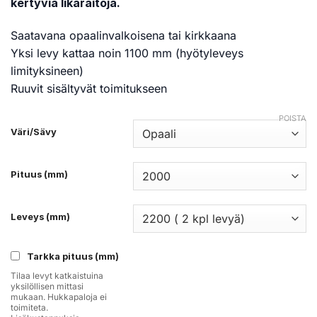
kertyviä likaraitoja.
Saatavana opaalinvalkoisena tai kirkkaana
Yksi levy kattaa noin 1100 mm (hyötyleveys
limityksineen)
Ruuvit sisältyvät toimitukseen
POISTA
Väri/Sävy
Pituus (mm)
Leveys (mm)
Tarkka pituus (mm)
Tilaa levyt katkaistuina
yksilöllisen mittasi
mukaan. Hukkapaloja ei
toimiteta.