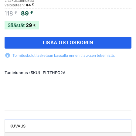
Lisäkustannuksia
veloitetaan:
44
€
Alkuperäinen
Nykyinen
118
89
€
€
hinta
hinta
oli:
on:
Säästät
29
€
118 €.
89 €.
LISÄÄ OSTOSKORIIN
Toimituskulut lasketaan kassalla ennen tilauksen tekemistä.
Tuotetunnus (SKU):
PLTZHPO2A
KUVAUS