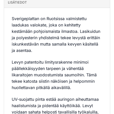
LISÄTIEDOT
Sverigeplattan on Ruotsissa valmistettu
laadukas valokate, joka on kehitetty
kestämään pohjoismaista ilmastoa. Lasikuidun
ja polyesterin yhdistelmä tekee levystä erittäin
iskunkestävän mutta samalla kevyen käsitellä
ja asentaa.
Levyn patentoitu limitysrakenne minimoi
päällekkäisyyden tarpeen ja vähentää
likaraitojen muodostumista saumoihin. Tämä
tekee katosta siistin näköisen ja helpommin
huollettavan pitkällä aikavälillä.
UV-suojattu pinta estää auringon aiheuttamaa
haalistumista ja pidentää käyttöikää. Levyt
voidaan sahata helposti tavallisilla työkaluilla,