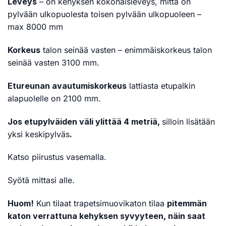
Leveys
– on kehyksen kokonaisleveys, mitta on
pylvään ulkopuolesta toisen pylvään ulkopuoleen –
max 8000 mm
Korkeus
talon seinää vasten – enimmäiskorkeus talon
seinää vasten 3100 mm.
Etureunan avautumiskorkeus
lattiasta etupalkin
alapuolelle on 2100 mm.
Jos etupylväiden väli ylittää 4 metriä,
silloin lisätään
yksi keskipylväs
.
Katso piirustus vasemalla.
Syötä mittasi alle.
Huom!
Kun tilaat trapetsimuovikaton tilaa
pitemmän
katon verrattuna kehyksen syvyyteen, näin saat